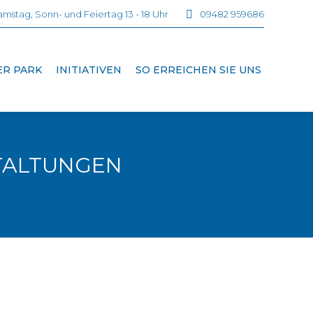
mstag, Sonn- und Feiertag 13 - 18 Uhr
09482 959686
ER PARK
INITIATIVEN
SO ERREICHEN SIE UNS
TALTUNGEN