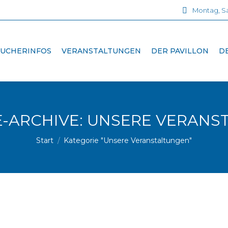
Montag, Sa
SUCHERINFOS
VERANSTALTUNGEN
DER PAVILLON
D
-ARCHIVE:
UNSERE VERANS
Sie befinden sich hier:
Start
Kategorie "Unsere Veranstaltungen"