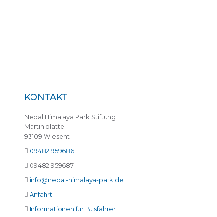
KONTAKT
Nepal Himalaya Park Stiftung
Martiniplatte
93109 Wiesent
09482 959686
09482 959687
info@nepal-himalaya-park.de
Anfahrt
Informationen für Busfahrer