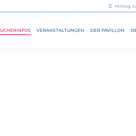
Montag, Sa
SUCHERINFOS
VERANSTALTUNGEN
DER PAVILLON
D
herunterladen. Der Plan bietet Ihnen eine übersichtl
 Park ist zu ca. 90 % mit Rollstühlen und Kinderwägen 