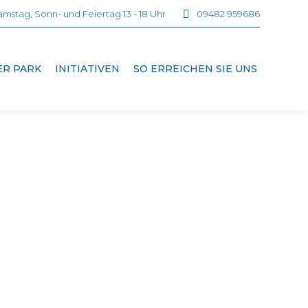
mstag, Sonn- und Feiertag 13 - 18 Uhr
09482 959686
ER PARK
INITIATIVEN
SO ERREICHEN SIE UNS
iche Darstellung aller Wege, Sehenswürdigkeiten
befahrbar. An der Kasse erhalten Sie einen