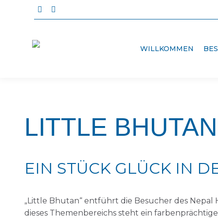
Facebook
Instagram
page
page
opens
opens
WILLKOMMEN
BE
in
in
new
new
window
window
LITTLE BHUTAN
EIN STÜCK GLÜCK IN 
„Little Bhutan“ entführt die Besucher des Nepal 
dieses Themenbereichs steht ein farbenprächtiger