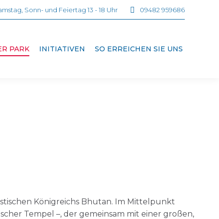
mstag, Sonn- und Feiertag 13 - 18 Uhr
09482 959686
ER PARK
INITIATIVEN
SO ERREICHEN SIE UNS
histischen Königreichs Bhutan. Im Mittelpunkt
tischer Tempel –, der gemeinsam mit einer großen,