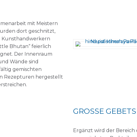
menarbeit mit Meistern
urden dort geschnitzt,
en Kunsthandwerkern
le Bhutan“ feierlich
egnet. Der Innenraum
r und Wände sind
gfältig gemischten
en Rezepturen hergestellt
rstreichen.
GROSSE GEBETS
Ergänzt wird der Bereic