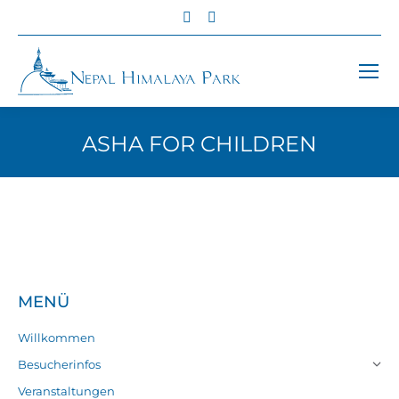
Facebook
Instagram
page
page
opens
opens
in
in
new
new
window
window
ASHA FOR CHILDREN
Sie befinden sich hier:
MENÜ
Willkommen
Besucherinfos
Veranstaltungen